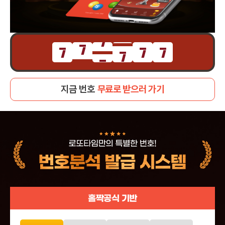
7
7
7
7
7
7
7
7
7
7
7
7
지금 번호
무료로 받으러 가기
홀짝공식 기반