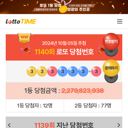
번호받기
2024년 10월 05일 추첨
1140회
로또 당첨번호
문의하기
3
3
3
3
3
3
3
1등 당첨금액 :
2,279,823,938
1등 당첨자 : 12명
2등 당첨자 : 77명
1139회
지난 당첨번호